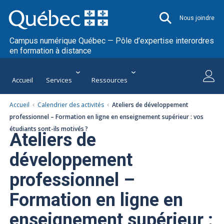
Nous joindre
Campus numérique Québec — Pôle d’expertise interordres
en formation à distance
Accueil
Services
Ressources
Accueil
Calendrier des activités
Ateliers de développement
Appels et contributions
Événements
Le Pôle
professionnel – Formation en ligne en enseignement supérieur : vos
étudiants sont-ils motivés ?
Ateliers de
développement
professionnel –
Formation en ligne en
enseignement supérieur :