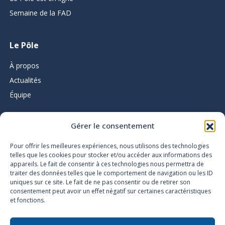
Semaine de la FAD
Le Pôle
À propos
Actualités
Équipe
Gérer le consentement
L’infolettre du Pôle d’expertise
Pour offrir les meilleures expériences, nous utilisons des technologies
telles que les cookies pour stocker et/ou accéder aux informations des
appareils. Le fait de consentir à ces technologies nous permettra de
traiter des données telles que le comportement de navigation ou les ID
uniques sur ce site. Le fait de ne pas consentir ou de retirer son
consentement peut avoir un effet négatif sur certaines caractéristiques
et fonctions.
Accessibilité
Plan du site