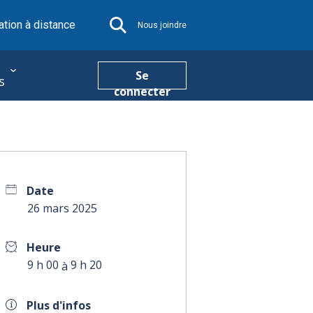
tion à distance
Nous joindre
Se
s
connecter
Date
26 mars 2025
Heure
9 h 00
9 h 20
à
Plus d'infos