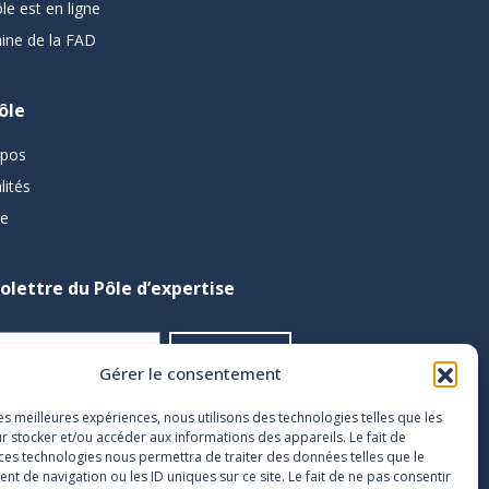
le est en ligne
ine de la FAD
ôle
opos
lités
pe
folettre du Pôle d’expertise
Gérer le consentement
les meilleures expériences, nous utilisons des technologies telles que les
r stocker et/ou accéder aux informations des appareils. Le fait de
 ces technologies nous permettra de traiter des données telles que le
 de navigation ou les ID uniques sur ce site. Le fait de ne pas consentir