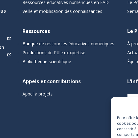
Ressources éducatives numériques en FAD
Le Pô
pus
Veille et mobilisation des connaissances
Sema
Ressources
Le P
Banque de ressources éducatives numériques
À pr
en
Productions du Pôle d’expertise
Actua
Bibliothèque scientifique
Équi
Appels et contributions
L’in
Appel à projets
Pour offrir 
cookies pou
consentir à
comportement