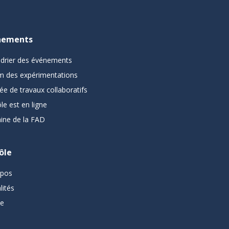
nements
ndrier des événements
m des expérimentations
ée de travaux collaboratifs
le est en ligne
ine de la FAD
ôle
opos
lités
pe