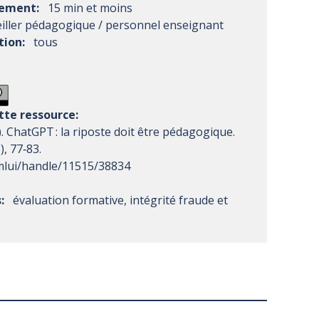
sement:
15 min et moins
iller pédagogique / personnel enseignant
tion:
tous
te ressource:
). ChatGPT : la riposte doit être pédagogique.
, 77‑83.
xmlui/handle/11515/38834
:
évaluation formative, intégrité fraude et