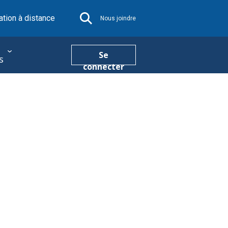
tion à distance
Nous joindre
Se
s
connecter