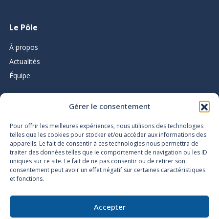
Le Pôle
À propos
Actualités
Équipe
Gérer le consentement
L’infolettre du Pôle d’expertise
Pour offrir les meilleures expériences, nous utilisons des technologies
telles que les cookies pour stocker et/ou accéder aux informations des
appareils. Le fait de consentir à ces technologies nous permettra de
traiter des données telles que le comportement de navigation ou les ID
uniques sur ce site. Le fait de ne pas consentir ou de retirer son
consentement peut avoir un effet négatif sur certaines caractéristiques
et fonctions.
Accessibilité
Plan du site
Accepter
Politique de confidentialité
Politique des témoins