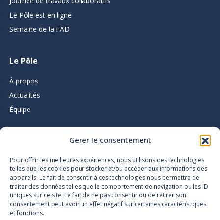
Journée de travaux collaboratifs
Le Pôle est en ligne
Semaine de la FAD
Le Pôle
À propos
Actualités
Équipe
Gérer le consentement
L’infolettre du Pôle d’expertise
Pour offrir les meilleures expériences, nous utilisons des technologies
telles que les cookies pour stocker et/ou accéder aux informations des
appareils. Le fait de consentir à ces technologies nous permettra de
traiter des données telles que le comportement de navigation ou les ID
uniques sur ce site. Le fait de ne pas consentir ou de retirer son
consentement peut avoir un effet négatif sur certaines caractéristiques
et fonctions.