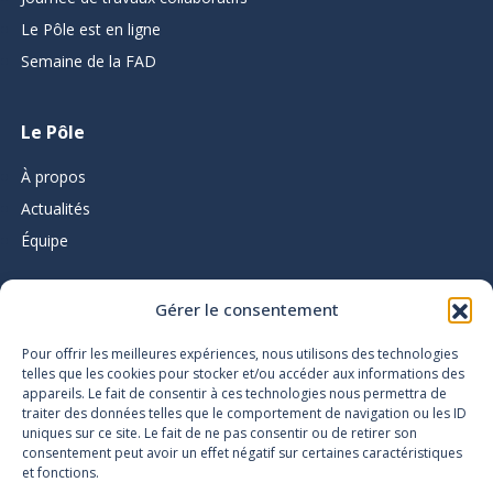
Le Pôle est en ligne
Semaine de la FAD
Le Pôle
À propos
Actualités
Équipe
Gérer le consentement
L’infolettre du Pôle d’expertise
Pour offrir les meilleures expériences, nous utilisons des technologies
telles que les cookies pour stocker et/ou accéder aux informations des
appareils. Le fait de consentir à ces technologies nous permettra de
traiter des données telles que le comportement de navigation ou les ID
uniques sur ce site. Le fait de ne pas consentir ou de retirer son
consentement peut avoir un effet négatif sur certaines caractéristiques
et fonctions.