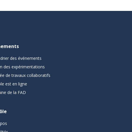
nements
ndrier des événements
m des expérimentations
ée de travaux collaboratifs
le est en ligne
ine de la FAD
ôle
opos
lités