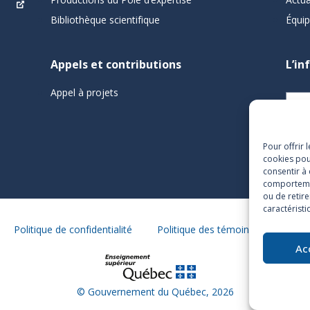
Bibliothèque scientifique
Équi
Appels et contributions
L’in
Appel à projets
Pour offrir 
cookies pou
consentir à
comportement
ou de retire
caractéristi
Politique de confidentialité
Politique des témoins
Conditi
Ac
©
Gouvernement du Québec
, 2026