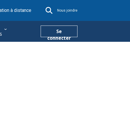
tion à distance
Nous joindre
Se
s
connecter