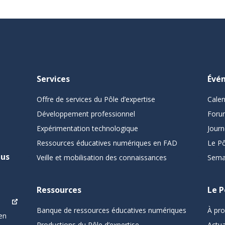
Services
Évé
Offre de services du Pôle d’expertise
Cale
Développement professionnel
Foru
Expérimentation technologique
Journ
Ressources éducatives numériques en FAD
Le Pô
pus
Veille et mobilisation des connaissances
Sema
Ressources
Le P
Banque de ressources éducatives numériques
À pr
en
Productions du Pôle d’expertise
Actua