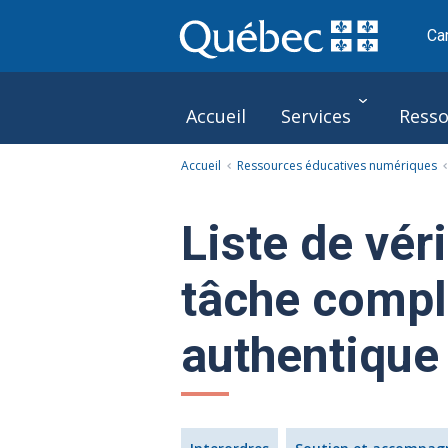
Ca
Accueil
Services
Resso
Accueil
Ressources éducatives numériques
Le Pôle
Liste de vér
tâche compl
authentique